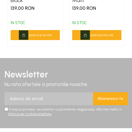
Black
Multi
139,00 RON
139,00 RON
IN STOC
IN STOC
ADAUGA IN COS
ADAUGA IN COS
Newsletter
Nu rata ofertele si promotiile noastre
Vreau sa primesc newsletter cu promotiile magazinului. Afla mai multe in
Politica de Confidentialitate