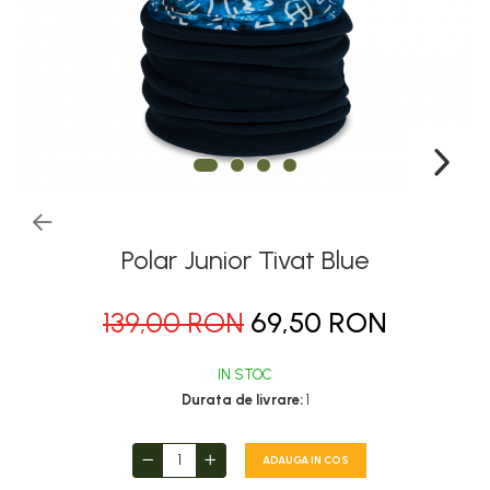
Thermonet
Juniori Polar
Polar
Adulti
Juniori (4-14 ani)
Baby (0-4 ani)
Caciuli Sport
Caciuli Merino Wool
Polar Junior Tivat Blue
Caciuli EcoStretch REVERSIBLE
139,00 RON
69,50 RON
Caciuli DryFLX
Caciuli copii
IN STOC
Polar REVERSIBIL
Durata de livrare:
1
Caciuli Knitted Wool
Thermonet
ADAUGA IN COS