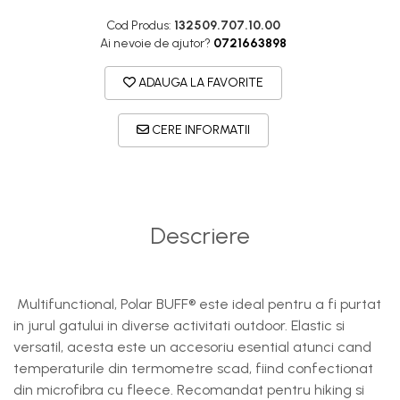
DryFlx
Cod Produs:
132509.707.10.00
Sepci
Ai nevoie de ajutor?
0721663898
Summit
ADAUGA LA FAVORITE
5 Panel Venture
5 Panels
CERE INFORMATII
Pack Speed
Pack Trucker
Speed
Descriere
Copii
Windproof
Cyclone
Multifunctional, Polar BUFF® este ideal pentru a fi purtat
Headband
in jurul gatului in diverse activitati outdoor. Elastic si
Bentite
versatil, acesta este un accesoriu esential atunci cand
temperaturile din termometre scad, fiind confectionat
din microfibra cu fleece. Recomandat pentru hiking si