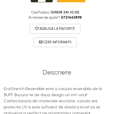
DryFlx
Sepci
Cod Produs:
134808.341.10.00
Summit
Ai nevoie de ajutor?
0721663898
5 Panel Venture
ADAUGA LA FAVORITE
5 Panels
Pack Speed
CERE INFORMATII
Pack Trucker
Speed
Copii
Descriere
Windproof
Cyclone
EcoStretch Reversible este o caciula reversibila de la
Headband
BUFF. Bucura-te de doua design-uri intr-unul!
Bentite
Confectionata din materiale reciclate, caciula are
protectie UV si este suficient de elastica incat sa se
potriveasca perfect pe majoritatea oamenilor.