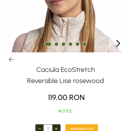
Thermonet
Juniori Polar
Polar
Adulti
Juniori (4-14 ani)
Baby (0-4 ani)
Caciuli Sport
Caciuli Merino Wool
Caciula EcoStretch
Caciuli EcoStretch REVERSIBLE
Reversible Lise rosewood
Caciuli DryFLX
119,00 RON
Caciuli copii
Polar REVERSIBIL
IN STOC
Caciuli Knitted Wool
Thermonet
ADAUGA IN COS