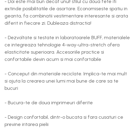
- Doi este mai bun decat unul! stilul cu doua fete iti
extinde posibilitatile de asortare. Economiseste spatiu in
geanta, fa combinatii vestimentare interesante si arata
diferit in fiecare zi. Dubleaza distractia!
- Dezvoltate si testate in laboratoarele BUFF, materialele
ce integreaza tehnologie 4-way-ultra-stretch ofera
elasticitate superioara. Accesoriile practice si
confortabile devin acum si mai confortabile
- Conceput din materiale reciclate. Implica-te mai mult
si ajuta la crearea unei lumi mai bune de care sa te
bucuri
- Bucura-te de doua imprimeuri diferite
- Design confortabil, dintr-o bucata si fara cusaturi ce
previne iritarea pielii