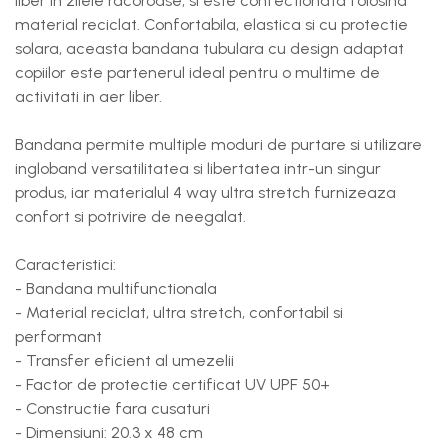
liber in zilele racoroase, si este confectionata folosind
material reciclat. Confortabila, elastica si cu protectie
solara, aceasta bandana tubulara cu design adaptat
copiilor este partenerul ideal pentru o multime de
activitati in aer liber.
Bandana permite multiple moduri de purtare si utilizare
ingloband versatilitatea si libertatea intr-un singur
produs, iar materialul 4 way ultra stretch furnizeaza
confort si potrivire de neegalat.
Caracteristici:
- Bandana multifunctionala
- Material reciclat, ultra stretch, confortabil si
performant
- Transfer eficient al umezelii
- Factor de protectie certificat UV UPF 50+
- Constructie fara cusaturi
- Dimensiuni: 20.3 x 48 cm