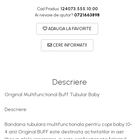
DryFlx
Cod Produs:
124073.555.10.00
Sepci
Ai nevoie de ajutor?
0721663898
Summit
ADAUGA LA FAVORITE
5 Panel Venture
5 Panels
CERE INFORMATII
Pack Speed
Pack Trucker
Speed
Descriere
Copii
Windproof
Original Multifunctional Buff Tubular Baby
Cyclone
Headband
Descriere:
Bentite
Bandana tubulara multifunctionala pentru copii baby (0-
4 ani) Original BUFF este destinata activitatilor in aer