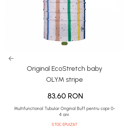
Thermonet
Juniori Polar
Polar
Adulti
Juniori (4-14 ani)
Baby (0-4 ani)
Caciuli Sport
Caciuli Merino Wool
Original EcoStretch baby
Caciuli EcoStretch REVERSIBLE
OLYM stripe
Caciuli DryFLX
83,60 RON
Caciuli copii
Polar REVERSIBIL
Multifunctional Tubular Original Buff pentru copii 0-
Caciuli Knitted Wool
4 ani
Thermonet
STOC EPUIZAT