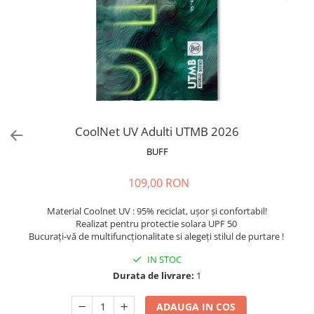
Polar
Adulti
Juniori (4-14 ani)
Baby (0-4 ani)
Caciuli Sport
Caciuli Merino Wool
Caciuli EcoStretch REVERSIBLE
CoolNet UV Adulti UTMB 2026
Caciuli DryFLX
BUFF
Caciuli copii
109,00 RON
Polar REVERSIBIL
Caciuli Knitted Wool
Material Coolnet UV : 95% reciclat, ușor și confortabil!
Realizat pentru protectie solara UPF 50
Thermonet
Bucurați-vă de multifuncționalitate si alegeți stilul de purtare !
DryFlx
IN STOC
Sepci
Durata de livrare:
1
Summit
ADAUGA IN COS
5 Panel Venture