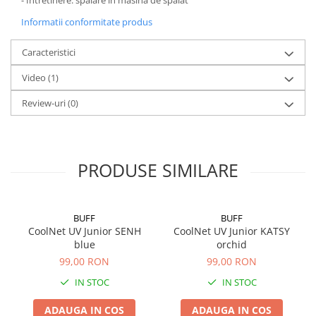
- Intretinere: spalare in masina de spalat
Informatii conformitate produs
Caracteristici
Video
(1)
Review-uri
(0)
PRODUSE SIMILARE
BUFF
BUFF
CoolNet UV Junior SENH
CoolNet UV Junior KATSY
blue
orchid
99,00 RON
99,00 RON
IN STOC
IN STOC
ADAUGA IN COS
ADAUGA IN COS