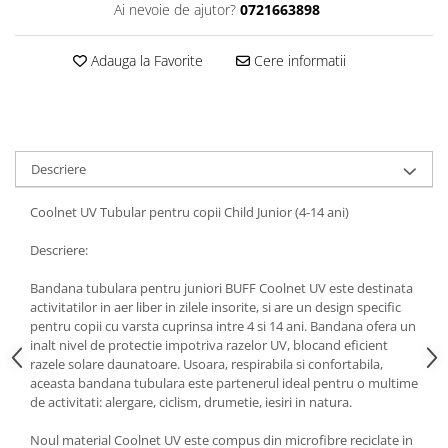
Ai nevoie de ajutor?
0721663898
5 Panels
Pack Speed
Adauga la Favorite
Cere informatii
Pack Trucker
Speed
Copii
Windproof
Descriere
Cyclone
Headband
Coolnet UV Tubular pentru copii Child Junior (4-14 ani)
Bentite
Descriere:
Bandana tubulara pentru juniori BUFF Coolnet UV este destinata
activitatilor in aer liber in zilele insorite, si are un design specific
pentru copii cu varsta cuprinsa intre 4 si 14 ani. Bandana ofera un
inalt nivel de protectie impotriva razelor UV, blocand eficient
razele solare daunatoare. Usoara, respirabila si confortabila,
aceasta bandana tubulara este partenerul ideal pentru o multime
de activitati: alergare, ciclism, drumetie, iesiri in natura.
Noul material Coolnet UV este compus din microfibre reciclate in