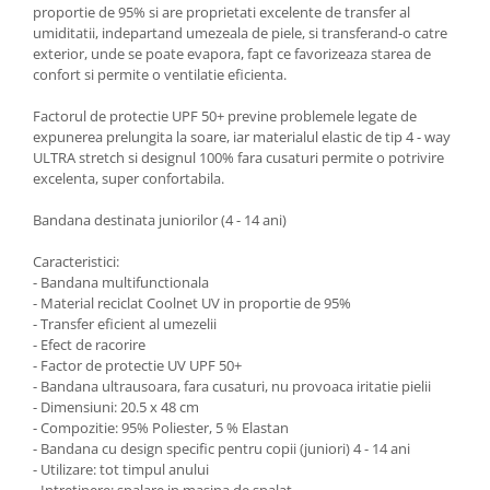
proportie de 95% si are proprietati excelente de transfer al
umiditatii, indepartand umezeala de piele, si transferand-o catre
exterior, unde se poate evapora, fapt ce favorizeaza starea de
confort si permite o ventilatie eficienta.
Factorul de protectie UPF 50+ previne problemele legate de
expunerea prelungita la soare, iar materialul elastic de tip 4 - way
ULTRA stretch si designul 100% fara cusaturi permite o potrivire
excelenta, super confortabila.
Bandana destinata juniorilor (4 - 14 ani)
Caracteristici:
- Bandana multifunctionala
- Material reciclat Coolnet UV in proportie de 95%
- Transfer eficient al umezelii
- Efect de racorire
- Factor de protectie UV UPF 50+
- Bandana ultrausoara, fara cusaturi, nu provoaca iritatie pielii
- Dimensiuni: 20.5 x 48 cm
- Compozitie: 95% Poliester, 5 % Elastan
- Bandana cu design specific pentru copii (juniori) 4 - 14 ani
- Utilizare: tot timpul anului