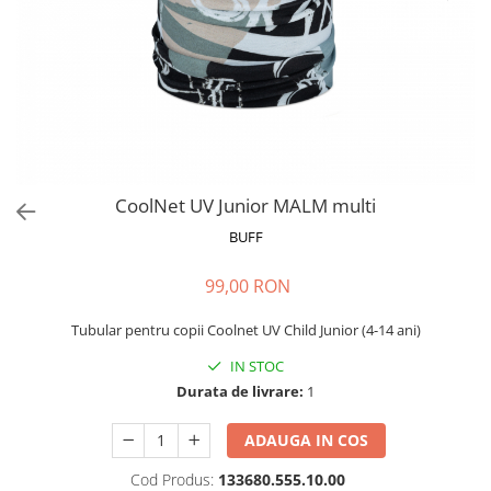
Polar
Adulti
Juniori (4-14 ani)
Baby (0-4 ani)
Caciuli Sport
Caciuli Merino Wool
Caciuli EcoStretch REVERSIBLE
CoolNet UV Junior MALM multi
Caciuli DryFLX
BUFF
Caciuli copii
99,00 RON
Polar REVERSIBIL
Caciuli Knitted Wool
Tubular pentru copii Coolnet UV Child Junior (4-14 ani)
Thermonet
IN STOC
DryFlx
Durata de livrare:
1
Sepci
ADAUGA IN COS
Summit
Cod Produs:
133680.555.10.00
5 Panel Venture