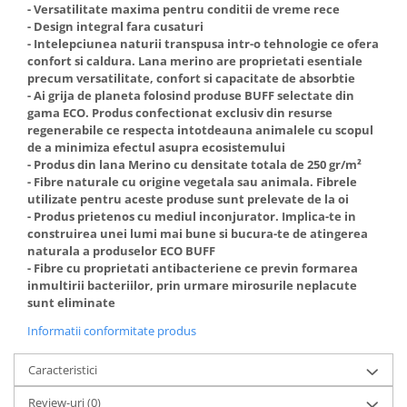
- Versatilitate maxima pentru conditii de vreme rece
- Design integral fara cusaturi
- Intelepciunea naturii transpusa intr-o tehnologie ce ofera
confort si caldura. Lana merino are proprietati esentiale
precum versatilitate, confort si capacitate de absorbtie
- Ai grija de planeta folosind produse BUFF selectate din
gama ECO. Produs confectionat exclusiv din resurse
regenerabile ce respecta intotdeauna animalele cu scopul
de a minimiza efectul asupra ecosistemului
- Produs din lana Merino cu densitate totala de 250 gr/m²
- Fibre naturale cu origine vegetala sau animala. Fibrele
utilizate pentru aceste produse sunt prelevate de la oi
- Produs prietenos cu mediul inconjurator. Implica-te in
construirea unei lumi mai bune si bucura-te de atingerea
naturala a produselor ECO BUFF
- Fibre cu proprietati antibacteriene ce previn formarea
inmultirii bacteriilor, prin urmare mirosurile neplacute
sunt eliminate
Informatii conformitate produs
Caracteristici
Review-uri
(0)