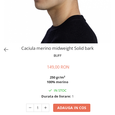
Polar
Adulti
Juniori (4-14 ani)
Baby (0-4 ani)
Caciuli Sport
Caciuli Merino Wool
Caciuli EcoStretch REVERSIBLE
Caciula merino midweight Solid bark
Caciuli DryFLX
BUFF
Caciuli copii
149,00 RON
Polar REVERSIBIL
Caciuli Knitted Wool
250 gr/m²
100% merino
Thermonet
IN STOC
DryFlx
Durata de livrare:
1
Sepci
Summit
ADAUGA IN COS
5 Panel Venture