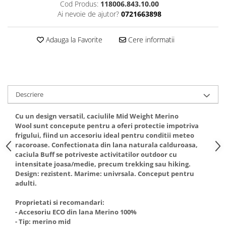
Cod Produs:
118006.843.10.00
5 Panels
Ai nevoie de ajutor?
0721663898
Pack Speed
Pack Trucker
Adauga la Favorite
Cere informatii
Speed
Copii
Windproof
Cyclone
Descriere
Headband
Cu un design versatil, caciulile Mid Weight Merino
Bentite
Wool sunt concepute pentru a oferi protectie impotriva
frigului, fiind un accesoriu ideal pentru conditii meteo
racoroase. Confectionata din lana naturala calduroasa,
caciula Buff se potriveste activitatilor outdoor cu
intensitate joasa/medie, precum trekking sau hiking.
Design: rezistent. Marime: univrsala. Conceput pentru
adulti.
Proprietati si recomandari:
- Accesoriu ECO din lana Merino 100%
- Tip: merino mid