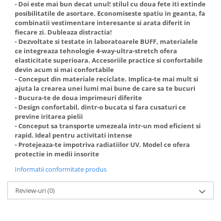
- Doi este mai bun decat unul! stilul cu doua fete iti extinde
posibilitatile de asortare. Economiseste spatiu in geanta, fa
combinatii vestimentare interesante si arata diferit in
fiecare zi. Dubleaza distractia!
- Dezvoltate si testate in laboratoarele BUFF, materialele
ce integreaza tehnologie 4-way-ultra-stretch ofera
elasticitate superioara. Accesoriile practice si confortabile
devin acum si mai confortabile
- Conceput din materiale reciclate. Implica-te mai mult si
ajuta la crearea unei lumi mai bune de care sa te bucuri
- Bucura-te de doua imprimeuri diferite
- Design confortabil, dintr-o bucata si fara cusaturi ce
previne iritarea pielii
- Conceput sa transporte umezeala intr-un mod eficient si
rapid. Ideal pentru activitati intense
- Protejeaza-te impotriva radiatiilor UV. Model ce ofera
protectie in medii insorite
Informatii conformitate produs
Review-uri
(0)