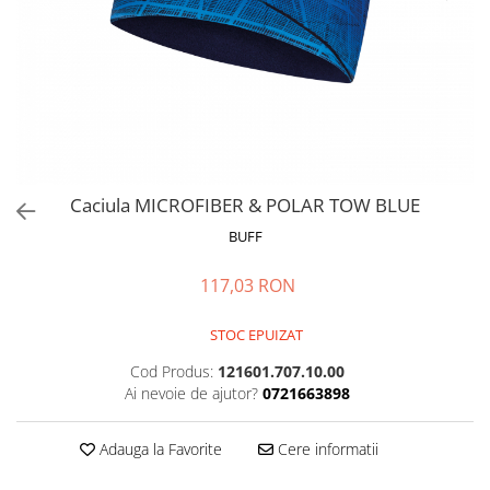
Polar
Adulti
Juniori (4-14 ani)
Baby (0-4 ani)
Caciuli Sport
Caciuli Merino Wool
Caciuli EcoStretch REVERSIBLE
Caciula MICROFIBER & POLAR TOW BLUE
Caciuli DryFLX
BUFF
Caciuli copii
117,03 RON
Polar REVERSIBIL
Caciuli Knitted Wool
STOC EPUIZAT
Thermonet
Cod Produs:
121601.707.10.00
DryFlx
Ai nevoie de ajutor?
0721663898
Sepci
Adauga la Favorite
Cere informatii
Summit
5 Panel Venture