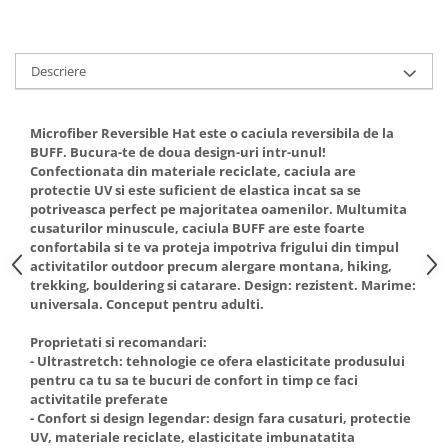
5 Panels
Pack Speed
Descriere
Pack Trucker
Speed
Copii
Microfiber Reversible Hat este o caciula reversibila de la
Windproof
BUFF. Bucura-te de doua design-uri intr-unul!
Confectionata din materiale reciclate, caciula are
Cyclone
protectie UV si este suficient de elastica incat sa se
Headband
potriveasca perfect pe majoritatea oamenilor. Multumita
cusaturilor minuscule, caciula BUFF are este foarte
Bentite
confortabila si te va proteja impotriva frigului din timpul
activitatilor outdoor precum alergare montana, hiking,
trekking, bouldering si catarare. Design: rezistent. Marime:
universala. Conceput pentru adulti.
Proprietati si recomandari:
- Ultrastretch: tehnologie ce ofera elasticitate produsului
pentru ca tu sa te bucuri de confort in timp ce faci
activitatile preferate
- Confort si design legendar: design fara cusaturi, protectie
UV, materiale reciclate, elasticitate imbunatatita