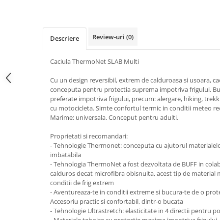
5 Panels
Pack Speed
Pack Trucker
Review-uri
(0)
Descriere
Speed
Copii
Caciula ThermoNet SLAB Multi
Windproof
Cu un design reversibil, extrem de calduroasa si usoara, c
Cyclone
conceputa pentru protectia suprema impotriva frigului. Bucu
preferate impotriva frigului, precum: alergare, hiking, trekk
Headband
cu motocicleta. Simte confortul termic in conditii meteo re
Bentite
Marime: universala. Conceput pentru adulti.
Proprietati si recomandari:
- Tehnologie Thermonet: conceputa cu ajutorul materialelor
imbatabila
- Tehnologia ThermoNet a fost dezvoltata de BUFF in colab
calduros decat microfibra obisnuita, acest tip de material m
conditii de frig extrem
- Aventureaza-te in conditii extreme si bucura-te de o prote
Accesoriu practic si confortabil, dintr-o bucata
- Tehnologie Ultrastretch: elasticitate in 4 directii pentru