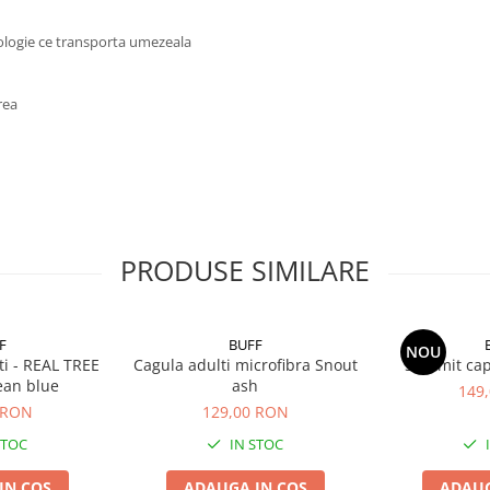
hnologie ce transporta umezeala
rea
PRODUSE SIMILARE
F
BUFF
NOU
ti - REAL TREE
Cagula adulti microfibra Snout
Summit cap
ean blue
ash
149
 RON
129,00 RON
STOC
IN STOC
IN COS
ADAUGA IN COS
ADAUG