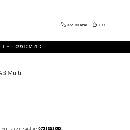
0721663898
0,00
ET
CUSTOMIZED
AB Multi
Ai nevoie de ajutor?
0721663898