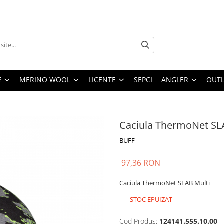
E
MERINO WOOL
LICENTE
SEPCI
ANGLER
OUTL
Caciula ThermoNet SL
BUFF
97,36 RON
Caciula ThermoNet SLAB Multi
STOC EPUIZAT
Cod Produs:
124141.555.10.00