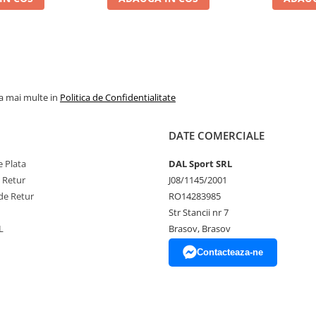
la mai multe in
Politica de Confidentialitate
DATE COMERCIALE
 Plata
DAL Sport SRL
e Retur
J08/1145/2001
de Retur
RO14283985
Str Stancii nr 7
L
Brasov, Brasov
Contacteaza-ne