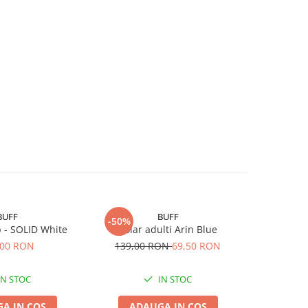
BUFF
BUFF
-50%
 - SOLID White
Polar adulti Arin Blue
Original
EDE
,00 RON
139,00 RON
69,50 RON
IN STOC
IN STOC
A IN COS
ADAUGA IN COS
ADA