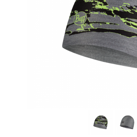
Polar
Adulti
Juniori (4-14 ani)
Baby (0-4 ani)
Caciuli Sport
Caciuli Merino Wool
Caciuli EcoStretch REVERSIBLE
Caciuli DryFLX
Caciuli copii
Polar REVERSIBIL
Caciuli Knitted Wool
Thermonet
DryFlx
Sepci
Summit
5 Panel Venture