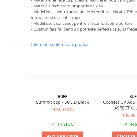
- Materiale tehnice cu protectie maxima impotriva frigului
- Materiale reciclate in proportie de 70%
- Model ideal pentru activitati de intensitate ridicata. Te
intr-un mod eficient si rapid
- Model usor, conceput pentru a fi confortabil la purtare
- Cusaturi fara fir, pentru o potrivire perfecta ce evita freca
Informatii conformitate produs
BUFF
BUF
Summit cap - SOLID Black
CoolNet UV Adul
ASPECT oc
149,00 RON
109,00
IN STOC
IN 
VEZI VARIANTE
ADAUGA 