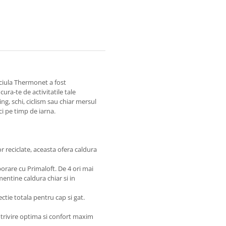
aciula Thermonet a fost
ra-te de activitatile tale
ing, schi, ciclism sau chiar mersul
ci pe timp de iarna.
 reciclate, aceasta ofera caldura
orare cu Primaloft. De 4 ori mai
entine caldura chiar si in
ctie totala pentru cap si gat.
 potrivire optima si confort maxim