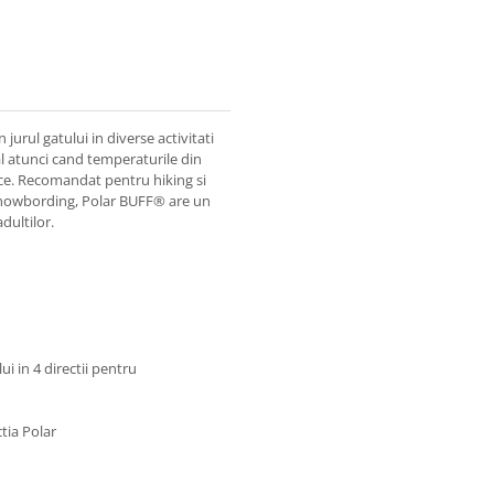
jurul gatului in diverse activitati
ial atunci cand temperaturile din
ece. Recomandat pentru hiking si
i snowbording, Polar BUFF® are un
dultilor.
i in 4 directii pentru
ctia Polar