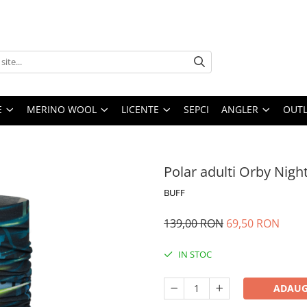
E
MERINO WOOL
LICENTE
SEPCI
ANGLER
OUTL
Polar adulti Orby Nigh
BUFF
139,00 RON
69,50 RON
IN STOC
ADAUG