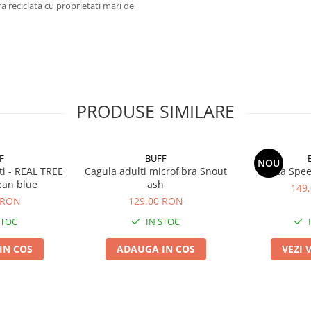
ra reciclata cu proprietati mari de
PRODUSE SIMILARE
F
BUFF
NOU
ti - REAL TREE
Cagula adulti microfibra Snout
Sapca Spee
ean blue
ash
149
 RON
129,00 RON
STOC
IN STOC
IN COS
ADAUGA IN COS
VEZI 