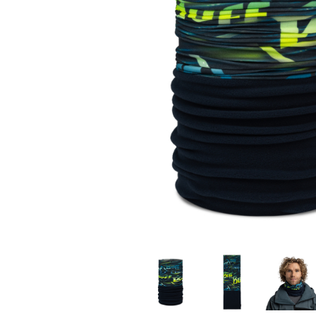
Polar
Adulti
Juniori (4-14 ani)
Baby (0-4 ani)
Caciuli Sport
Caciuli Merino Wool
Caciuli EcoStretch REVERSIBLE
Caciuli DryFLX
Caciuli copii
Polar REVERSIBIL
Caciuli Knitted Wool
Thermonet
DryFlx
Sepci
Summit
5 Panel Venture