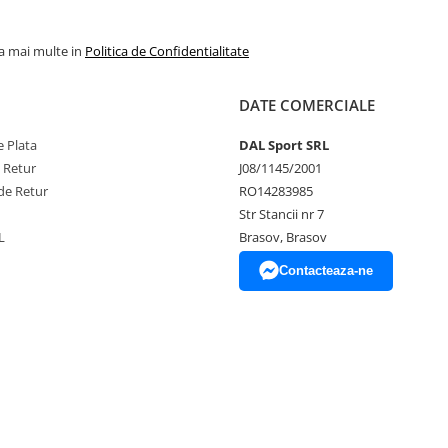
la mai multe in
Politica de Confidentialitate
DATE COMERCIALE
 Plata
DAL Sport SRL
e Retur
J08/1145/2001
de Retur
RO14283985
Str Stancii nr 7
L
Brasov, Brasov
Contacteaza-ne