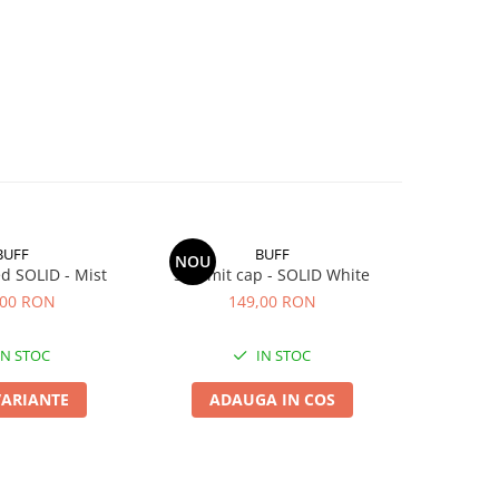
BUFF
BUFF
NOU
d SOLID - Mist
Summit cap - SOLID White
Original
Ro
,00 RON
149,00 RON
IN STOC
IN STOC
VARIANTE
ADAUGA IN COS
ADA