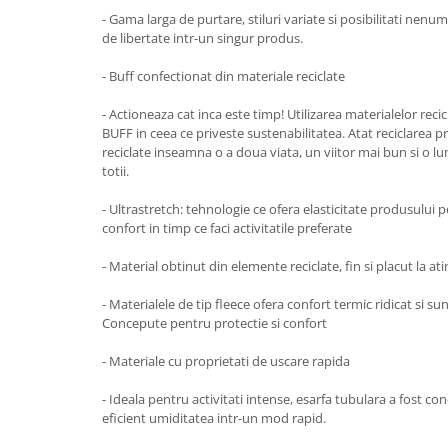
- Gama larga de purtare, stiluri variate si posibilitati nenu
de libertate intr-un singur produs.
- Buff confectionat din materiale reciclate
- Actioneaza cat inca este timp! Utilizarea materialelor rec
BUFF in ceea ce priveste sustenabilitatea. Atat reciclarea p
reciclate inseamna o a doua viata, un viitor mai bun si o 
totii.
- Ultrastretch: tehnologie ce ofera elasticitate produsului p
confort in timp ce faci activitatile preferate
- Material obtinut din elemente reciclate, fin si placut la at
- Materialele de tip fleece ofera confort termic ridicat si su
Concepute pentru protectie si confort
- Materiale cu proprietati de uscare rapida
- Ideala pentru activitati intense, esarfa tubulara a fost c
eficient umiditatea intr-un mod rapid.