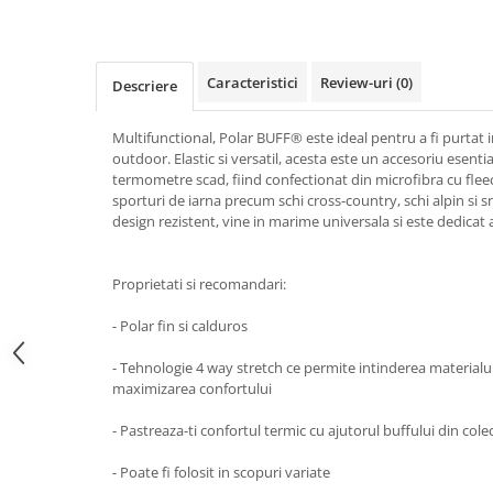
5 Panels
Pack Speed
Pack Trucker
Caracteristici
Review-uri
(0)
Descriere
Speed
Copii
Multifunctional, Polar BUFF® este ideal pentru a fi purtat in 
outdoor. Elastic si versatil, acesta este un accesoriu esent
Windproof
termometre scad, fiind confectionat din microfibra cu fle
Cyclone
sporturi de iarna precum schi cross-country, schi alpin s
design rezistent, vine in marime universala si este dedicat a
Headband
Bentite
Proprietati si recomandari:
- Polar fin si calduros
- Tehnologie 4 way stretch ce permite intinderea materialulu
maximizarea confortului
- Pastreaza-ti confortul termic cu ajutorul buffului din cole
- Poate fi folosit in scopuri variate