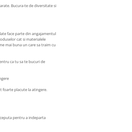
marate. Bucura-te de diversitate si
iclate face parte din angajamentul
roduselor cat si materialele
lume mai buna un care sa traim cu
entru ca tu sa te bucuri de
ingere
nt foarte placute la atingere.
onceputa pentru a indeparta