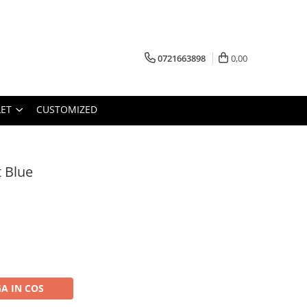
0721663898
0,00
ET
CUSTOMIZED
t Blue
A IN COS