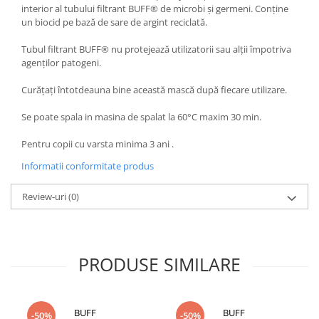
interior al tubului filtrant BUFF® de microbi și germeni. Conține
un biocid pe bază de sare de argint reciclată.
Tubul filtrant BUFF® nu protejează utilizatorii sau alții împotriva
agenților patogeni.
Curățați întotdeauna bine această mască după fiecare utilizare.
Se poate spala in masina de spalat la 60°C maxim 30 min.
Pentru copii cu varsta minima 3 ani .
Informatii conformitate produs
Review-uri
(0)
PRODUSE SIMILARE
BUFF
BUFF
-50%
-50%