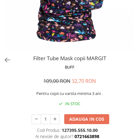
Polar
Adulti
Juniori (4-14 ani)
Baby (0-4 ani)
Caciuli Sport
Caciuli Merino Wool
Caciuli EcoStretch REVERSIBLE
Filter Tube Mask copii MARGIT
Caciuli DryFLX
BUFF
Caciuli copii
109,00 RON
32,70 RON
Polar REVERSIBIL
Caciuli Knitted Wool
Pentru copii cu varsta minima 3 ani .
Thermonet
IN STOC
DryFlx
ADAUGA IN COS
Sepci
Summit
Cod Produs:
127395.555.10.00
Ai nevoie de ajutor?
0721663898
5 Panel Venture