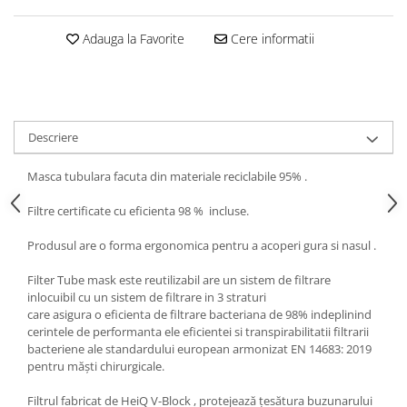
5 Panels
Adauga la Favorite
Cere informatii
Pack Speed
Pack Trucker
Speed
Copii
Windproof
Descriere
Cyclone
Masca tubulara facuta din materiale reciclabile 95% .
Headband
Filtre certificate cu eficienta 98 % incluse.
Bentite
Produsul are o forma ergonomica pentru a acoperi gura si nasul .
Filter Tube mask este reutilizabil are un sistem de filtrare
inlocuibil cu un sistem de filtrare in 3 straturi
care asigura o eficienta de filtrare bacteriana de 98% indeplinind
cerintele de performanta ele eficientei si transpirabilitatii filtrarii
bacteriene ale standardului european armonizat EN 14683: 2019
pentru măști chirurgicale.
Filtrul fabricat de HeiQ V-Block , protejează țesătura buzunarului