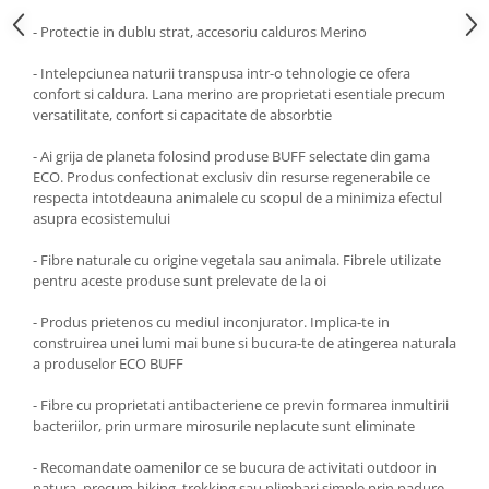
- Protectie in dublu strat, accesoriu calduros Merino
- Intelepciunea naturii transpusa intr-o tehnologie ce ofera
confort si caldura. Lana merino are proprietati esentiale precum
versatilitate, confort si capacitate de absorbtie
- Ai grija de planeta folosind produse BUFF selectate din gama
ECO. Produs confectionat exclusiv din resurse regenerabile ce
respecta intotdeauna animalele cu scopul de a minimiza efectul
asupra ecosistemului
- Fibre naturale cu origine vegetala sau animala. Fibrele utilizate
pentru aceste produse sunt prelevate de la oi
- Produs prietenos cu mediul inconjurator. Implica-te in
construirea unei lumi mai bune si bucura-te de atingerea naturala
a produselor ECO BUFF
- Fibre cu proprietati antibacteriene ce previn formarea inmultirii
bacteriilor, prin urmare mirosurile neplacute sunt eliminate
- Recomandate oamenilor ce se bucura de activitati outdoor in
natura, precum hiking, trekking sau plimbari simple prin padure