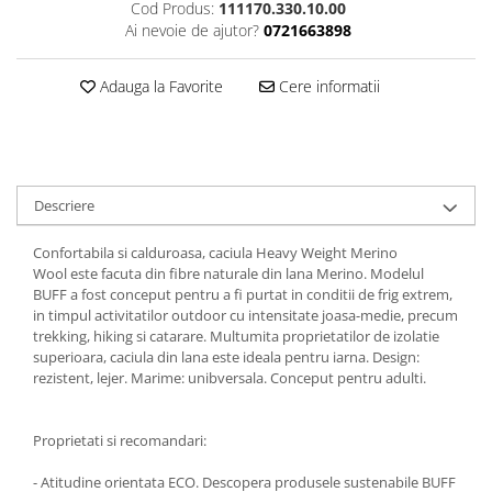
Cod Produs:
111170.330.10.00
5 Panels
Ai nevoie de ajutor?
0721663898
Pack Speed
Pack Trucker
Adauga la Favorite
Cere informatii
Speed
Copii
Windproof
Cyclone
Descriere
Headband
Confortabila si calduroasa, caciula Heavy Weight Merino
Bentite
Wool este facuta din fibre naturale din lana Merino. Modelul
BUFF a fost conceput pentru a fi purtat in conditii de frig extrem,
in timpul activitatilor outdoor cu intensitate joasa-medie, precum
trekking, hiking si catarare. Multumita proprietatilor de izolatie
superioara, caciula din lana este ideala pentru iarna. Design:
rezistent, lejer. Marime: unibversala. Conceput pentru adulti.
Proprietati si recomandari:
- Atitudine orientata ECO. Descopera produsele sustenabile BUFF