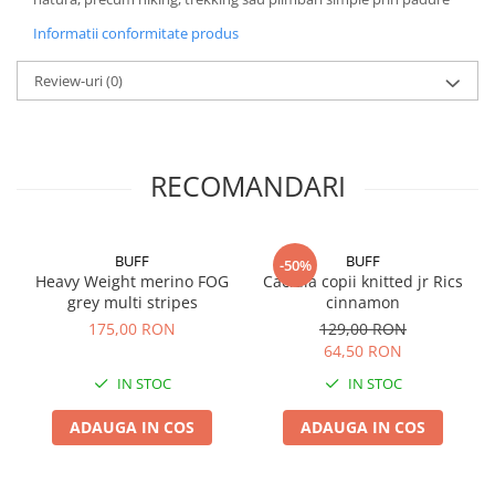
Informatii conformitate produs
Review-uri
(0)
RECOMANDARI
BUFF
BUFF
-50%
Heavy Weight merino FOG
Caciula copii knitted jr Rics
grey multi stripes
cinnamon
175,00 RON
129,00 RON
64,50 RON
IN STOC
IN STOC
ADAUGA IN COS
ADAUGA IN COS