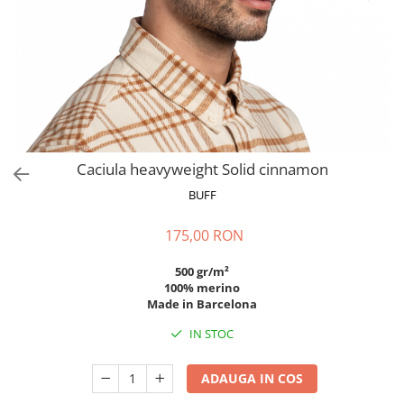
Polar
Adulti
Juniori (4-14 ani)
Baby (0-4 ani)
Caciuli Sport
Caciuli Merino Wool
Caciuli EcoStretch REVERSIBLE
Caciula heavyweight Solid cinnamon
Caciuli DryFLX
BUFF
Caciuli copii
175,00 RON
Polar REVERSIBIL
Caciuli Knitted Wool
500 gr/m²
100% merino
Thermonet
Made in Barcelona
DryFlx
IN STOC
Sepci
Summit
ADAUGA IN COS
5 Panel Venture