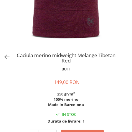
Polar
Adulti
Juniori (4-14 ani)
Baby (0-4 ani)
Caciuli Sport
Caciuli Merino Wool
Caciuli EcoStretch REVERSIBLE
Caciula merino midweight Melange Tibetan
Red
Caciuli DryFLX
BUFF
Caciuli copii
Polar REVERSIBIL
149,00 RON
Caciuli Knitted Wool
250 gr/m²
Thermonet
100% merino
DryFlx
Made in Barcelona
Sepci
IN STOC
Durata de livrare:
1
Summit
5 Panel Venture