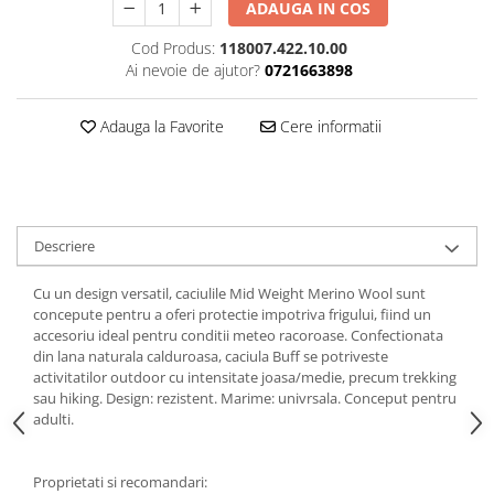
ADAUGA IN COS
5 Panels
Cod Produs:
118007.422.10.00
Pack Speed
Ai nevoie de ajutor?
0721663898
Pack Trucker
Speed
Adauga la Favorite
Cere informatii
Copii
Windproof
Cyclone
Headband
Descriere
Bentite
Cu un design versatil, caciulile Mid Weight Merino Wool sunt
concepute pentru a oferi protectie impotriva frigului, fiind un
accesoriu ideal pentru conditii meteo racoroase. Confectionata
din lana naturala calduroasa, caciula Buff se potriveste
activitatilor outdoor cu intensitate joasa/medie, precum trekking
sau hiking. Design: rezistent. Marime: univrsala. Conceput pentru
adulti.
Proprietati si recomandari: