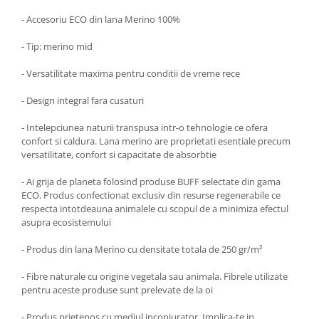
- Accesoriu ECO din lana Merino 100%
- Tip: merino mid
- Versatilitate maxima pentru conditii de vreme rece
- Design integral fara cusaturi
- Intelepciunea naturii transpusa intr-o tehnologie ce ofera
confort si caldura. Lana merino are proprietati esentiale precum
versatilitate, confort si capacitate de absorbtie
- Ai grija de planeta folosind produse BUFF selectate din gama
ECO. Produs confectionat exclusiv din resurse regenerabile ce
respecta intotdeauna animalele cu scopul de a minimiza efectul
asupra ecosistemului
- Produs din lana Merino cu densitate totala de 250 gr/m²
- Fibre naturale cu origine vegetala sau animala. Fibrele utilizate
pentru aceste produse sunt prelevate de la oi
- Produs prietenos cu mediul inconjurator. Implica-te in