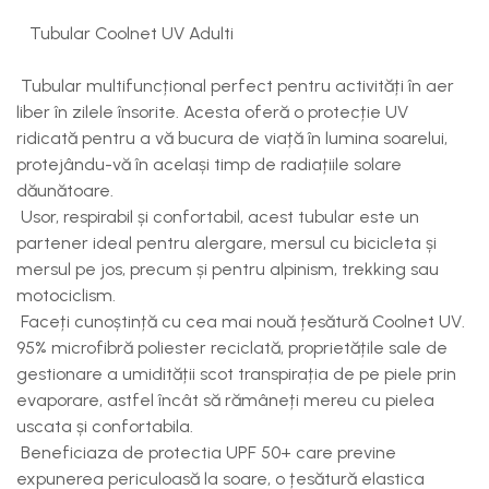
Tubular Coolnet UV Adulti
Tubular multifuncțional perfect pentru activități în aer
liber în zilele însorite. Acesta oferă o protecție UV
ridicată pentru a vă bucura de viață în lumina soarelui,
protejându-vă în același timp de radiațiile solare
dăunătoare.
Usor, respirabil și confortabil, acest tubular este un
partener ideal pentru alergare, mersul cu bicicleta și
mersul pe jos, precum și pentru alpinism, trekking sau
motociclism.
Faceți cunoștință cu cea mai nouă țesătură Coolnet UV.
95% microfibră poliester reciclată, proprietățile sale de
gestionare a umidității scot transpirația de pe piele prin
evaporare, astfel încât să rămâneți mereu cu pielea
uscata și confortabila.
Beneficiaza de protectia UPF 50+ care previne
expunerea periculoasă la soare, o țesătură elastica