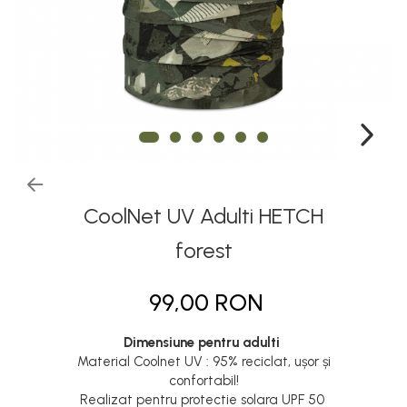
Thermonet
Juniori Polar
Polar
Adulti
Juniori (4-14 ani)
Baby (0-4 ani)
Caciuli Sport
Caciuli Merino Wool
CoolNet UV Adulti HETCH
Caciuli EcoStretch REVERSIBLE
forest
Caciuli DryFLX
99,00 RON
Caciuli copii
Polar REVERSIBIL
Dimensiune pentru adulti
Caciuli Knitted Wool
Material Coolnet UV : 95% reciclat, ușor și
confortabil!
Thermonet
Realizat pentru protectie solara UPF 50