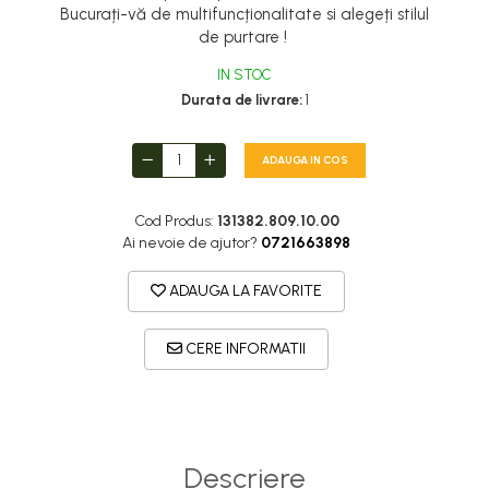
DryFlx
Bucurați-vă de multifuncționalitate si alegeți stilul
Sepci
de purtare !
Summit
IN STOC
Durata de livrare:
1
5 Panel Venture
5 Panels
ADAUGA IN COS
Pack Speed
Pack Trucker
Cod Produs:
131382.809.10.00
Ai nevoie de ajutor?
0721663898
Speed
Copii
ADAUGA LA FAVORITE
Windproof
CERE INFORMATII
Cyclone
Headband
Bentite
Descriere