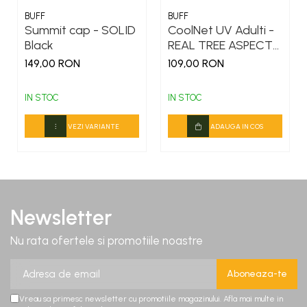
BUFF
BUFF
Summit cap - SOLID
CoolNet UV Adulti -
Black
REAL TREE ASPECT
ocean blue
149,00 RON
109,00 RON
IN STOC
IN STOC
VEZI VARIANTE
ADAUGA IN COS
Newsletter
Nu rata ofertele si promotiile noastre
Vreau sa primesc newsletter cu promotiile magazinului. Afla mai multe in