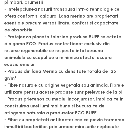
plimbari, drumetii
- Intelepciunea naturii transpusa intr-o tehnologie ce
ofera confort si caldura. Lana merino are proprietati
esentiale precum versatilitate, confort si capacitate
de absorbtie
- Protejeaza planeta folosind produse BUFF selectate
din gama ECO. Produs confectionat exclusiv din
resurse regenerabile ce respecta intotdeauna
animalele cu scopul de a minimiza efectul asupra
ecosistemului
- Produs din lana Merino cu densitate totala de 125
gr/m²
- Fibre naturale cu origine vegetala sau animala. Fibrele
utilizate pentru aceste produse sunt prelevate de la oi
- Produs prietenos cu mediul inconjurator. Implica-te in
construirea unei lumi mai bune si bucura-te de
atingerea naturala a produselor ECO BUFF
- Fibre cu proprietati antibacteriene ce previn formarea
inmultirii bacteriilor, prin urmare mirosurile neplacute