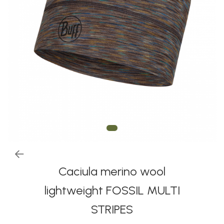
Thermonet
Juniori Polar
Polar
Adulti
Juniori (4-14 ani)
Baby (0-4 ani)
Caciuli Sport
Caciuli Merino Wool
Caciuli EcoStretch REVERSIBLE
Caciuli DryFLX
Caciuli copii
Caciula merino wool
Polar REVERSIBIL
lightweight FOSSIL MULTI
Caciuli Knitted Wool
STRIPES
Thermonet