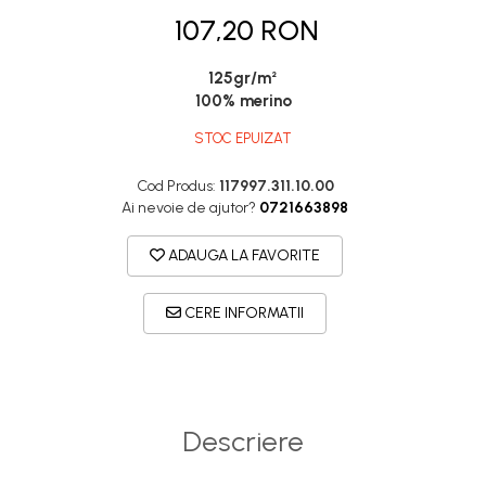
DryFlx
107,20 RON
Sepci
Summit
125gr/m²
100% merino
5 Panel Venture
STOC EPUIZAT
5 Panels
Pack Speed
Cod Produs:
117997.311.10.00
Ai nevoie de ajutor?
0721663898
Pack Trucker
Speed
ADAUGA LA FAVORITE
Copii
CERE INFORMATII
Windproof
Cyclone
Headband
Bentite
Descriere