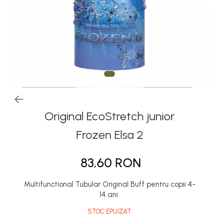
Thermonet
Juniori Polar
Polar
Adulti
Juniori (4-14 ani)
Baby (0-4 ani)
Caciuli Sport
Caciuli Merino Wool
Original EcoStretch junior
Caciuli EcoStretch REVERSIBLE
Frozen Elsa 2
Caciuli DryFLX
83,60 RON
Caciuli copii
Polar REVERSIBIL
Multifunctional Tubular Original Buff pentru copii 4-
Caciuli Knitted Wool
14 ani
Thermonet
STOC EPUIZAT