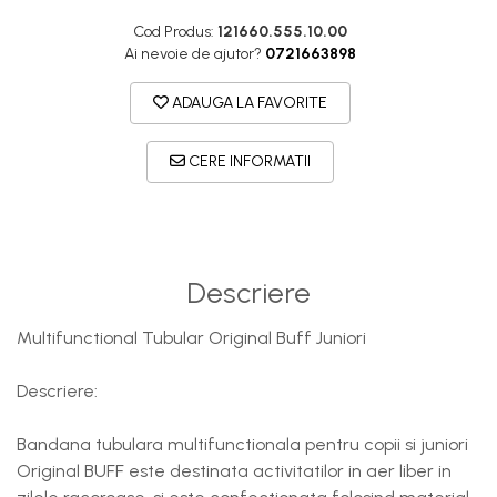
DryFlx
Cod Produs:
121660.555.10.00
Sepci
Ai nevoie de ajutor?
0721663898
Summit
ADAUGA LA FAVORITE
5 Panel Venture
5 Panels
CERE INFORMATII
Pack Speed
Pack Trucker
Speed
Descriere
Copii
Windproof
Multifunctional Tubular Original Buff Juniori
Cyclone
Headband
Descriere:
Bentite
Bandana tubulara multifunctionala pentru copii si juniori
Original BUFF este destinata activitatilor in aer liber in