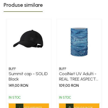
Produse similare
BUFF
BUFF
Summit cap - SOLID
CoolNet UV Adulti -
Black
REAL TREE ASPECT
ocean blue
149,00 RON
109,00 RON
IN STOC
IN STOC
VEZI VARIANTE
ADAUGA IN COS