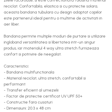
zilele racoroase, si este confectionata folosind material
reciclat. Confortabila, elastica si cu protectie solara,
aceasta bandana tubulara cu design adaptat copiilor
este partenerul ideal pentru o multime de activitati in
aer liber.
Bandana permite multiple moduri de purtare si utilizare
ingloband versatilitatea si libertatea intr-un singur
produs, iar materialul 4 way ultra stretch furnizeaza
confort si potrivire de neegalat.
Caracteristici:
- Bandana multifunctionala
- Material reciclat, ultra stretch, confortabil si
performant
- Transfer eficient al umezelii
- Factor de protectie certificat UV UPF 50+
- Constructie fara cusaturi
- Dimensiuni: 20.3 x 48 cm